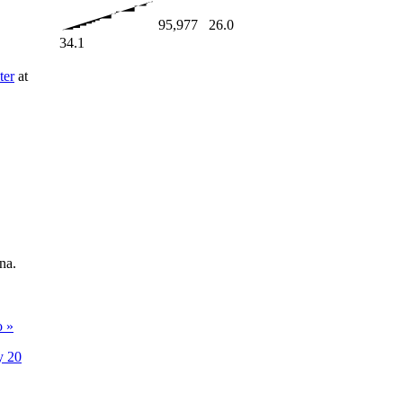
95,977
26.0
34.1
ter
at
na.
o »
y 20