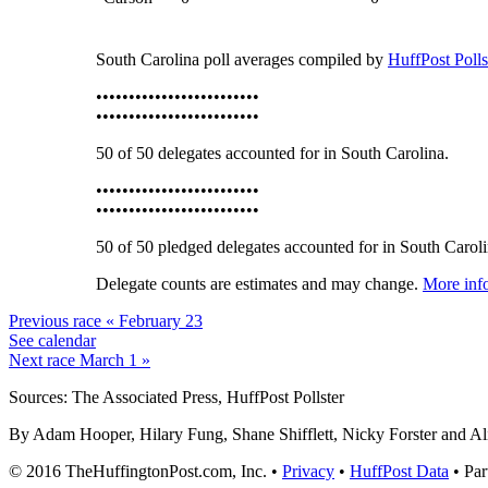
South Carolina poll averages compiled by
HuffPost Polls
•••••••••••••••••••••••••
•••••••••••••••••••••••••
50
of
50
delegates accounted for in South Carolina.
•••••••••••••••••••••••••
•••••••••••••••••••••••••
50
of
50
pledged delegates accounted for in South Caroli
Delegate counts are estimates and may change.
More inf
Previous race
« February 23
See calendar
Next race
March 1 »
Sources: The Associated Press, HuffPost Pollster
By Adam Hooper, Hilary Fung, Shane Shifflett, Nicky Forster and Ali
© 2016 TheHuffingtonPost.com, Inc. •
Privacy
•
HuffPost Data
• Par