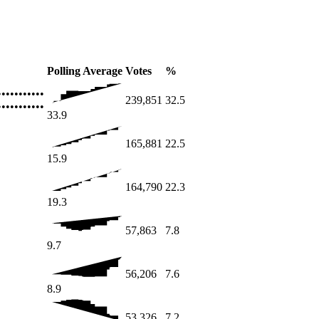
Polling Average
Votes
%
•••••••••••
239,851
32.5
•••••••••••
33.9
165,881
22.5
15.9
164,790
22.3
19.3
57,863
7.8
9.7
56,206
7.6
8.9
53,326
7.2