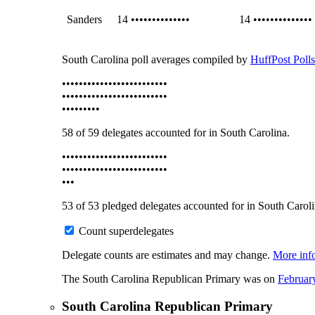
Sanders
14
••••••••••••••
14
••••••••••••••
South Carolina poll averages compiled by
HuffPost Polls
•••••••••••••••••••••••••
•••••••••••••••••••••••••
••••••••
•
58
of
59
delegates accounted for in South Carolina.
•••••••••••••••••••••••••
•••••••••••••••••••••••••
•••
53
of
53
pledged delegates accounted for in South Caroli
Count superdelegates
Delegate counts are estimates and may change.
More inf
The South Carolina Republican Primary was on
Februar
South Carolina Republican Primary