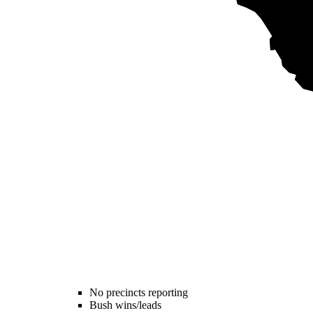
No precincts reporting
Bush wins/leads