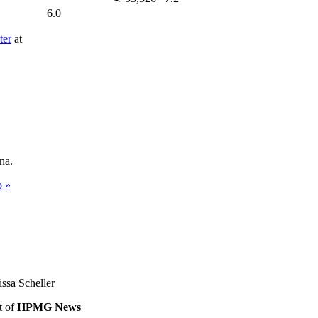
6.0
ter
at
na.
o »
ssa Scheller
t of
HPMG News